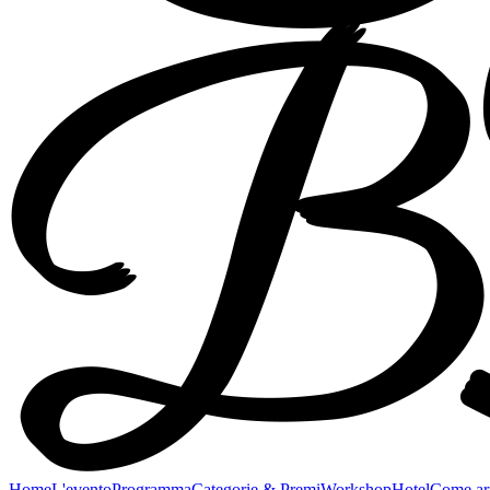
Home
L'evento
Programma
Categorie & Premi
Workshop
Hotel
Come ar