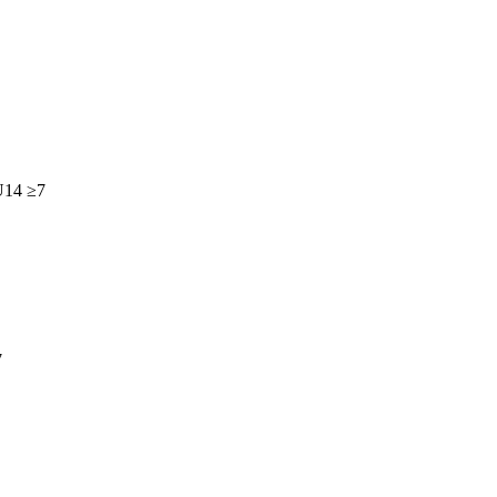
 U14 ≥7
7